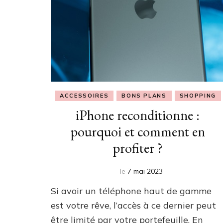
ACCESSOIRES
BONS PLANS
SHOPPING
iPhone reconditionne :
pourquoi et comment en
profiter ?
le
7 mai 2023
Si avoir un téléphone haut de gamme
est votre rêve, l’accès à ce dernier peut
être limité par votre portefeuille. En