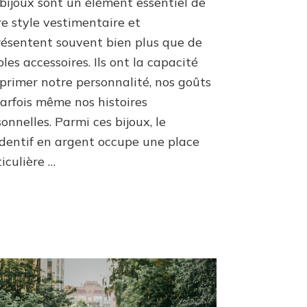
 bijoux sont un élément essentiel de
re style vestimentaire et
résentent souvent bien plus que de
les accessoires. Ils ont la capacité
xprimer notre personnalité, nos goûts
parfois même nos histoires
onnelles. Parmi ces bijoux, le
dentif en argent occupe une place
iculière …