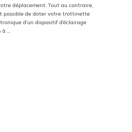
votre déplacement. Tout au contraire,
st possible de doter votre trottinette
tronique d’un dispositif d’éclairage
n à …