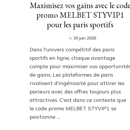
Maximisez vos gains avec le cod
promo MELBET STYVIP1
pour les paris sportifs
le
30 juin 2026
Dans l'univers compétitif des paris
sportifs en ligne, chaque avantage
compte pour maximiser vos opportunité
de gains. Les plateformes de paris
rivalisent d'ingéniosité pour attirer les
parieurs avec des offres toujours plus
attractives. C'est dans ce contexte que
le code promo MELBET STYVIP1 se
positionne …