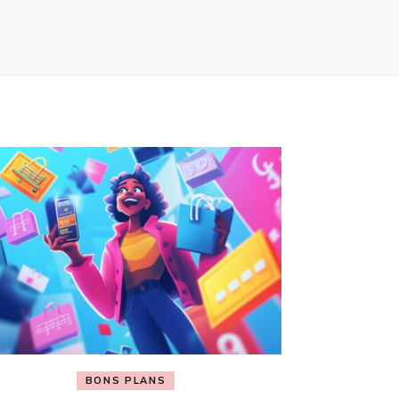
BONS PLANS