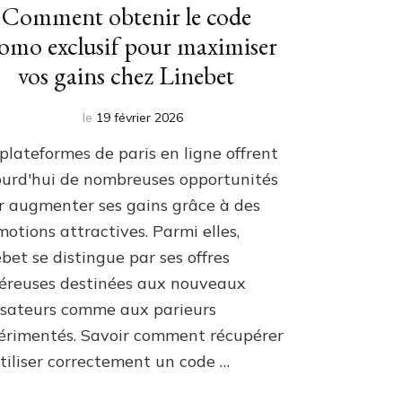
Comment obtenir le code
omo exclusif pour maximiser
vos gains chez Linebet
le
19 février 2026
plateformes de paris en ligne offrent
ourd'hui de nombreuses opportunités
r augmenter ses gains grâce à des
otions attractives. Parmi elles,
bet se distingue par ses offres
éreuses destinées aux nouveaux
lisateurs comme aux parieurs
érimentés. Savoir comment récupérer
utiliser correctement un code …