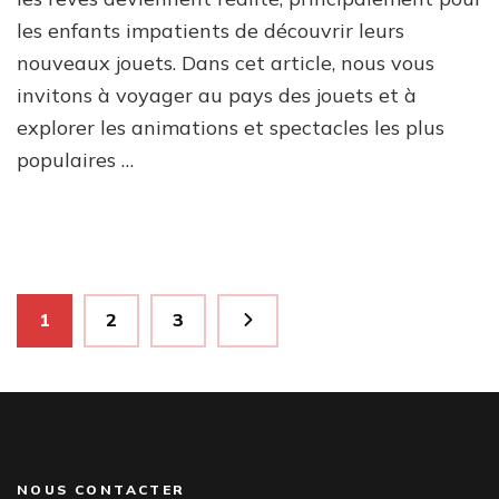
les enfants impatients de découvrir leurs
nouveaux jouets. Dans cet article, nous vous
invitons à voyager au pays des jouets et à
explorer les animations et spectacles les plus
populaires …
Pagination
Page
Page
Page
1
2
3
des
publications
NOUS CONTACTER