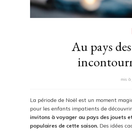
Au pays des 
incontourn
mis à 
La période de Noël est un moment magiqu
pour les enfants impatients de découvri
invitons à voyager au pays des jouets et
populaires de cette saison.
Des idées cad