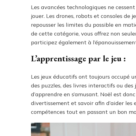
Les avancées technologiques ne cessent 
jouer. Les drones, robots et consoles de
repousser les limites du possible en ma
de cette catégorie, vous offrez non seu
participez également à l’épanouissement 
L’apprentissage par le jeu :
Les jeux éducatifs ont toujours occupé u
des puzzles, des livres interactifs ou des 
d’apprendre en s’amusant. Noël est donc l
divertissement et savoir afin d’aider les 
compétences tout en passant un bon m