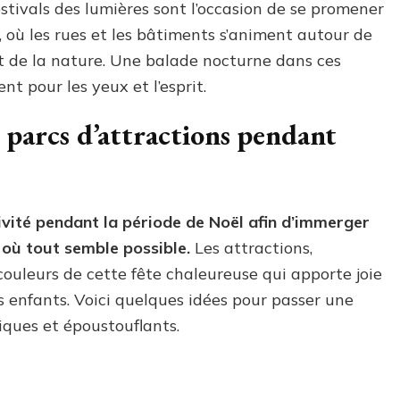
stivals des lumières sont l’occasion de se promener
, où les rues et les bâtiments s’animent autour de
t de la nature. Une balade nocturne dans ces
t pour les yeux et l’esprit.
 parcs d’attractions pendant
vité pendant la période de Noël afin d’immerger
 où tout semble possible.
Les attractions,
couleurs de cette fête chaleureuse qui apporte joie
s enfants. Voici quelques idées pour passer une
iques et époustouflants.