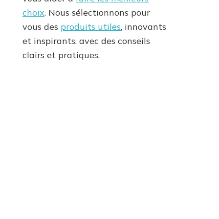
choix
. Nous sélectionnons pour
vous des
produits utiles
, innovants
et inspirants, avec des conseils
clairs et pratiques.