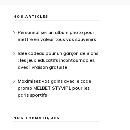
NOS ARTICLES
Personnaliser un album photo pour
mettre en valeur tous vos souvenirs
Idée cadeau pour un garçon de 8 ans
: les jeux éducatifs incontournables
avec livraison gratuite
Maximisez vos gains avec le code
promo MELBET STYVIP1 pour les
paris sportifs
NOS THÉMATIQUES