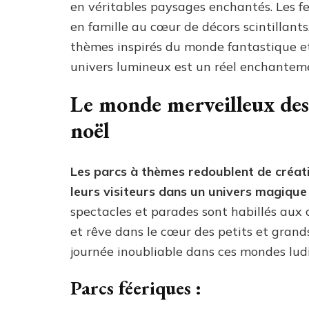
en véritables paysages enchantés. Les fe
en famille au cœur de décors scintillants
thèmes inspirés du monde fantastique e
univers lumineux est un réel enchantemen
Le monde merveilleux des
noël
Les parcs à thèmes redoublent de créati
leurs visiteurs dans un univers magique
spectacles et parades sont habillés aux 
et rêve dans le cœur des petits et grand
journée inoubliable dans ces mondes lud
Parcs féeriques :