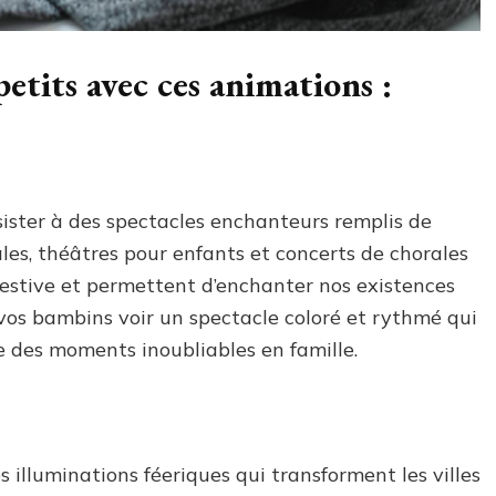
 petits avec ces animations :
sister à des spectacles enchanteurs remplis de
es, théâtres pour enfants et concerts de chorales
festive et permettent d’enchanter nos existences
os bambins voir un spectacle coloré et rythmé qui
re des moments inoubliables en famille.
 illuminations féeriques qui transforment les villes