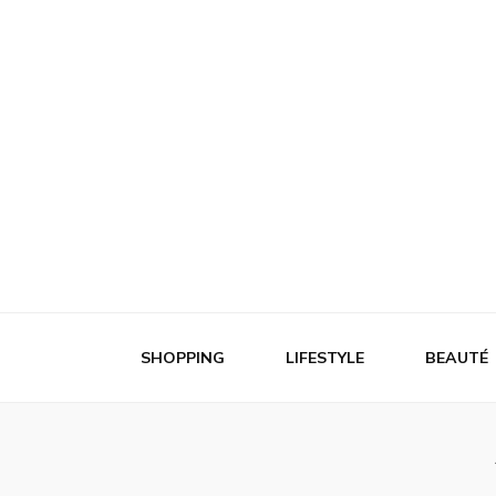
1001 bons pl
Trouvez les meilleurs plans shopping
SHOPPING
LIFESTYLE
BEAUTÉ