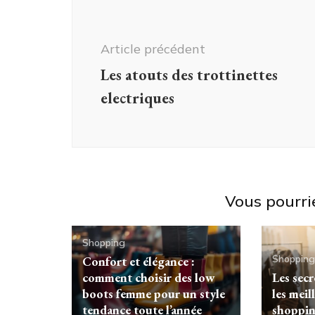
Navigation
d'article
Article précédent
Les atouts des trottinettes
electriques
Vous pourri
Shopping
Shopping
Confort et élégance :
comment choisir des low
Les sec
boots femme pour un style
les meil
tendance toute l’année
shoppin