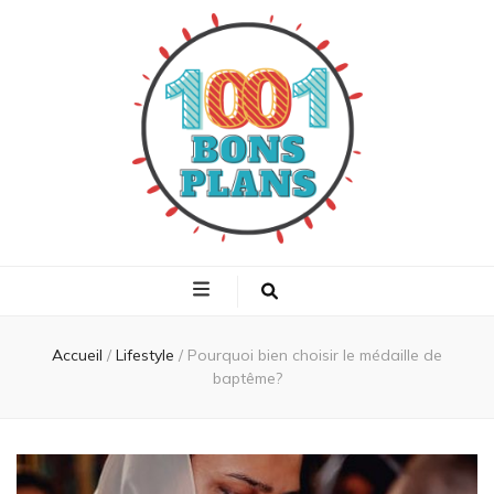
1001 bons plans
Trouvez les meilleurs plans shopping
Accueil
/
Lifestyle
/
Pourquoi bien choisir le médaille de
baptême?